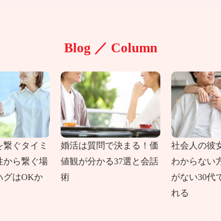
Blog ／ Column
を繋ぐタイミ
婚活は質問で決まる！価
社会人の彼
性から繋ぐ場
値観が分かる37選と会話
わからない
ハグはOKか
術
がない30代
れる