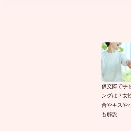
仮交際で手
ングは？女
合やキスや
も解説